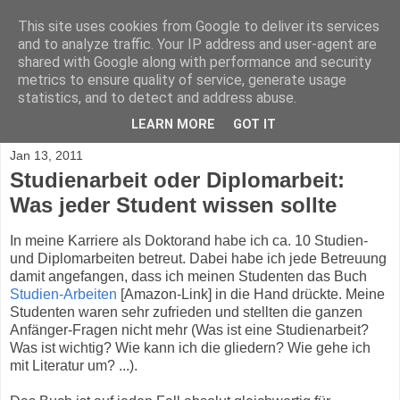
This site uses cookies from Google to deliver its services
Blog.Xam.de
and to analyze traffic. Your IP address and user-agent are
shared with Google along with performance and security
metrics to ensure quality of service, generate usage
Max Völkel on Personal Knowledge Management, Wikis,
statistics, and to detect and address abuse.
Semantic Web, Java, AppEngine, and personal ideas.
LEARN MORE
GOT IT
Jan 13, 2011
Studienarbeit oder Diplomarbeit:
Was jeder Student wissen sollte
In meine Karriere als Doktorand habe ich ca. 10 Studien-
und Diplomarbeiten betreut. Dabei habe ich jede Betreuung
damit angefangen, dass ich meinen Studenten das Buch
Studien-Arbeiten
[Amazon-Link] in die Hand drückte. Meine
Studenten waren sehr zufrieden und stellten die ganzen
Anfänger-Fragen nicht mehr (Was ist eine Studienarbeit?
Was ist wichtig? Wie kann ich die gliedern? Wie gehe ich
mit Literatur um? ...).